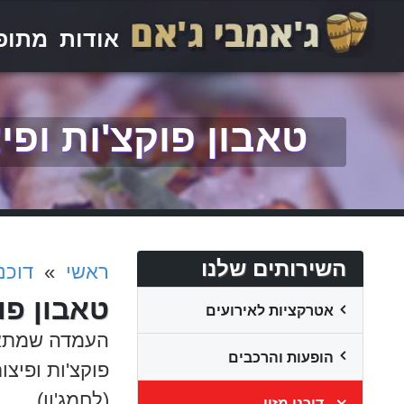
אודות
מתופפ
טאבון פוקצ'ות ופי
השירותים שלנו
ראשי
»
דוכני
טאבון פו
אטרקציות לאירועים
העמדה שמתאימ
הופעות והרכבים
פוקצ'ות ופיצ
(לחמג'ון).
דוכני מזון