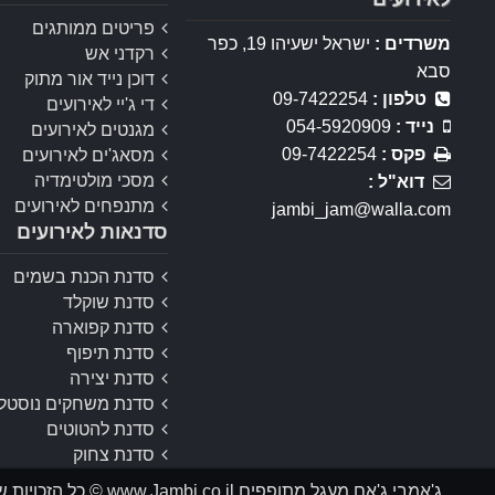
פריטים ממותגים
משרדים :
ישראל ישעיהו 19, כפר
רקדני אש
סבא
דוכן נייד אור מתוק
טלפון :
09-7422254
די ג'יי לאירועים
נייד :
054-5920909
מגנטים לאירועים
פקס :
09-7422254
מסאג'ים לאירועים
מסכי מולטימדיה
דוא"ל :
מתנפחים לאירועים
jambi_jam@walla.com
סדנאות לאירועים
סדנת הכנת בשמים
סדנת שוקלד
סדנת קפוארה
סדנת תיפוף
סדנת יצירה
סדנת משחקים נוסטלג
סדנת להטוטים
סדנת צחוק
ג'אמבי ג'אם מעגל מתופפים www.Jambi.co.il © כל הזכויות שמורות